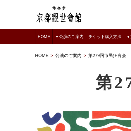
HOME
▼公演のご案内
チケット購入方法
▼
HOME
公演のご案内
第279回市民狂言会
第2