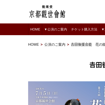
HOME
▼公演のご案内
チケット購入方法
▼
HOME
公演のご案内
𠮷田後援会能 花の
𠮷